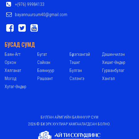
+(976) 99984133
bayannuursum40@gmail.com
БУСАД СУМД
Баян-Агт
Бугат
Бүрэгхангай
Дашинчилэн
Орхон
Сайхан
Тэшиг
Хишиг-Өндөр
Хялганат
Баяннуур
Булган
Гурванбулаг
Могод
Рашаант
Сэлэнгэ
Хангал
Хутаг-Өндөр
БУЛГАН АЙМГИЙН БАЯННУУР СУМ
2026 © БҮХ ЭРХ ХУУЛИАР ХАМГААЛАГДСАН БОЛНО.