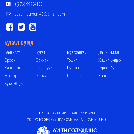
+(976) 99984133
bayannuursum40@gmail.com
БУСАД СУМД
Баян-Агт
Бугат
Бүрэгхангай
Дашинчилэн
Орхон
Сайхан
Тэшиг
Хишиг-Өндөр
Хялганат
Баяннуур
Булган
Гурванбулаг
Могод
Рашаант
Сэлэнгэ
Хангал
Хутаг-Өндөр
БУЛГАН АЙМГИЙН БАЯННУУР СУМ
2026 © БҮХ ЭРХ ХУУЛИАР ХАМГААЛАГДСАН БОЛНО.