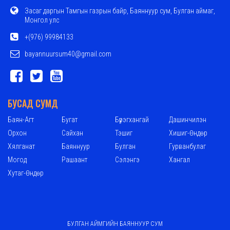
Засаг даргын Тамгын газрын байр, Баяннуур сум, Булган аймаг,
Монгол улс
+(976) 99984133
bayannuursum40@gmail.com
БУСАД СУМД
Баян-Агт
Бугат
Бүрэгхангай
Дашинчилэн
Орхон
Сайхан
Тэшиг
Хишиг-Өндөр
Хялганат
Баяннуур
Булган
Гурванбулаг
Могод
Рашаант
Сэлэнгэ
Хангал
Хутаг-Өндөр
БУЛГАН АЙМГИЙН БАЯННУУР СУМ