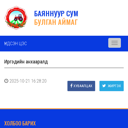
БАЯННУУР СУМ
БУЛГАН АЙМАГ
ҮНДСЭН ЦЭС
Toggle
navigati
Иргэдийн анхааралд
2025-10-21 16:28:20
ХУВААЛЦАХ
ЖИРГЭХ
ХОЛБОО БАРИХ