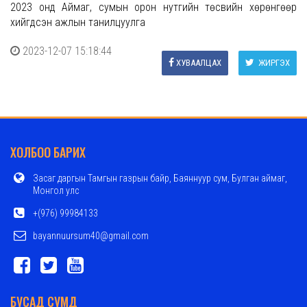
2023 онд Аймаг, сумын орон нутгийн төсвийн хөрөнгөөр
хийгдсэн ажлын танилцуулга
2023-12-07 15:18:44
ХУВААЛЦАХ
ЖИРГЭХ
ХОЛБОО БАРИХ
Засаг даргын Тамгын газрын байр, Баяннуур сум, Булган аймаг,
Монгол улс
+(976) 99984133
bayannuursum40@gmail.com
БУСАД СУМД