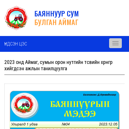
БАЯННУУР СУМ
БУЛГАН АЙМАГ
ҮНДСЭН ЦЭС
Toggle
navigati
2023 онд Аймаг, сумын орон нутгийн төсвийн хөрөнгөөр
хийгдсэн ажлын танилцуулга