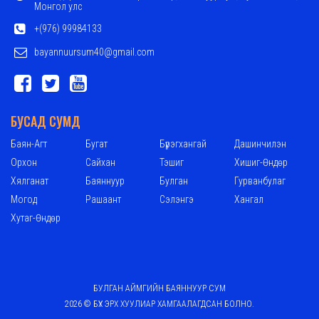
Монгол улс
+(976) 99984133
bayannuursum40@gmail.com
БУСАД СУМД
Баян-Агт
Бугат
Бүрэгхангай
Дашинчилэн
Орхон
Сайхан
Тэшиг
Хишиг-Өндөр
Хялганат
Баяннуур
Булган
Гурванбулаг
Могод
Рашаант
Сэлэнгэ
Хангал
Хутаг-Өндөр
БУЛГАН АЙМГИЙН БАЯННУУР СУМ
2026 © БҮХ ЭРХ ХУУЛИАР ХАМГААЛАГДСАН БОЛНО.