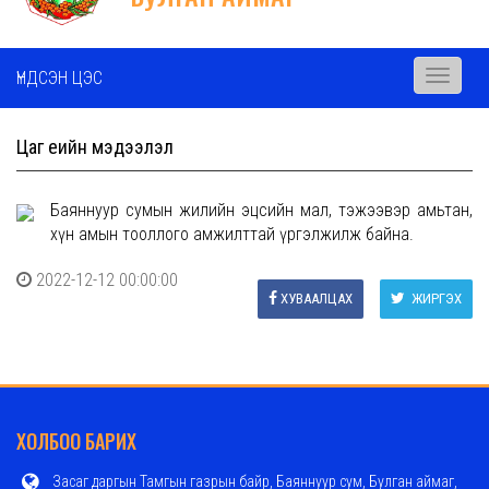
ҮНДСЭН ЦЭС
Toggle
navigati
Цаг үеийн мэдээлэл
Баяннуур сумын жилийн эцсийн мал, тэжээвэр амьтан,
хүн амын тооллого амжилттай үргэлжилж байна.
2022-12-12 00:00:00
ХУВААЛЦАХ
ЖИРГЭХ
ХОЛБОО БАРИХ
Засаг даргын Тамгын газрын байр, Баяннуур сум, Булган аймаг,